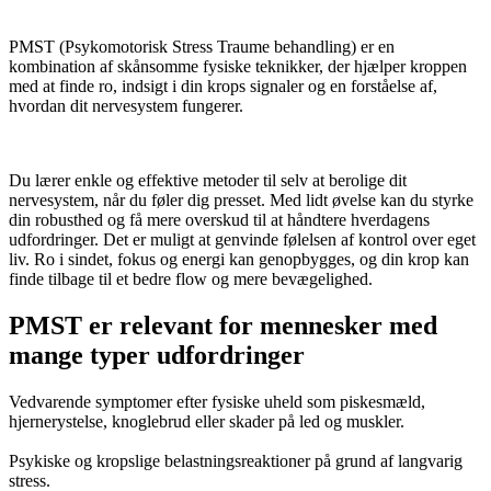
PMST (Psykomotorisk Stress Traume behandling) er en
kombination af skånsomme fysiske teknikker, der hjælper kroppen
med at finde ro, indsigt i din krops signaler og en forståelse af,
hvordan dit nervesystem fungerer.
Du lærer enkle og effektive metoder til selv at berolige dit
nervesystem, når du føler dig presset. Med lidt øvelse kan du styrke
din robusthed og få mere overskud til at håndtere hverdagens
udfordringer.
Det er muligt
at
genvinde følelsen af
kontrol over eget
liv
.
Ro i sindet, fokus og energi kan genopbygges, og din krop kan
finde tilbage til et bedre flow og mere bevægelighed.
PMST er relevant for mennesker med
mange typer udfordringer
Vedvarende symptomer efter fysiske uheld som piskesmæld,
hjernerystelse, knoglebrud eller skader på led og muskler.
Psykiske og kropslige belastningsreaktioner på grund af langvarig
stress.