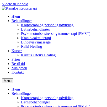
Videre til indhold
Hjem
Behandlinger
Kropsterapi og personlig udvikling
Børnebehandlinger
Psykomotorisk stress og traumeterapi (PMST)
Kranio-sakral terapi
Bindevævsmassage
Reiki Healing
Kurser
Kursus i Reiki Healing
Priser
Bestil tid
Min profil
Kontakt
Menu
Hjem
Behandlinger
Kropsterapi og personlig udvikling
Børnebehandlinger
Psykomotorisk stress og traumeterapi (PMST)